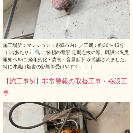
施工場所：マンション（糸満市内）／工期：約30〜45分
（1台あたり）
ご依頼の背景 定期点検の際、既設の火災
報知ベルに 経年劣化・腐食・音量低下 が確認されました。
特に沖縄は塩害の影響を受けやすく、 […]
【施工事例】非常警報の取替工事・移設工
事