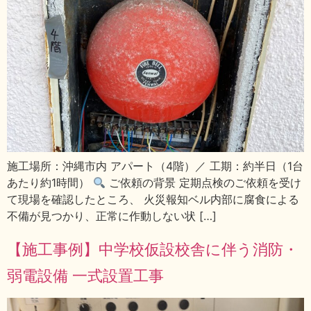
施工場所：沖縄市内 アパート（4階）／ 工期：約半日（1台
あたり約1時間）
ご依頼の背景 定期点検のご依頼を受け
て現場を確認したところ、 火災報知ベル内部に腐食による
不備が見つかり、正常に作動しない状 […]
【施工事例】中学校仮設校舎に伴う消防・
弱電設備 一式設置工事