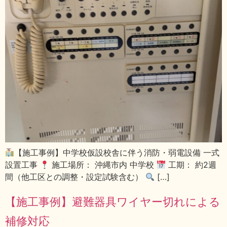
【施工事例】中学校仮設校舎に伴う消防・弱電設備 一式
設置工事
施工場所： 沖縄市内 中学校
工期： 約2週
間（他工区との調整・設定試験含む）
[…]
【施工事例】避難器具ワイヤー切れによる
補修対応