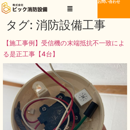
お問い合わせ
タグ:
消防設備工事
【施工事例】受信機の末端抵抗不一致によ
る是正工事【4台】